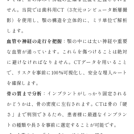
せん。当院では歯科用
CT
（
3
次元コンピュータ断層撮
影）を使用し、顎の構造を立体的に、ミリ単位で解析
します。
血管や神経の走行を把握
：顎の中には太い神経や重要
な血管が通っています。これらを傷つけることは絶対
に避けなければなりません。
CT
データを用いること
で、リスクを事前に
100%
可視化し、安全な埋入ルート
を確保します。
骨の質まで分析
：インプラントがしっかり固定される
かどうかは、骨の密度に左右されます。
CT
は骨の「硬
さ」まで判別できるため、患者様に最適なインプラン
トの種類や長さを事前に選定することが可能です。