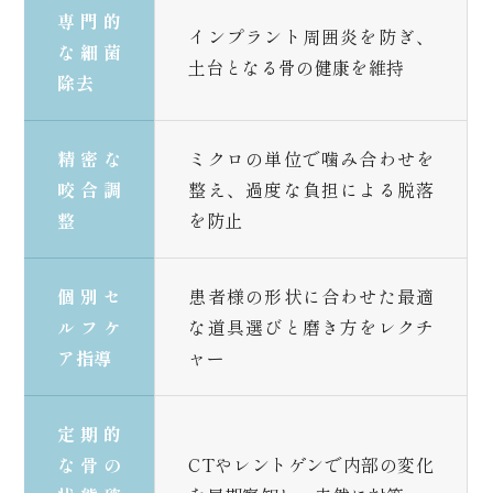
専門的
インプラント周囲炎を防ぎ、
な細菌
土台となる骨の健康を維持
除去
精密な
ミクロの単位で噛み合わせを
咬合調
整え、過度な負担による脱落
整
を防止
個別セ
患者様の形状に合わせた最適
ルフケ
な道具選びと磨き方をレクチ
ア指導
ャー
定期的
な骨の
CTやレントゲンで内部の変化