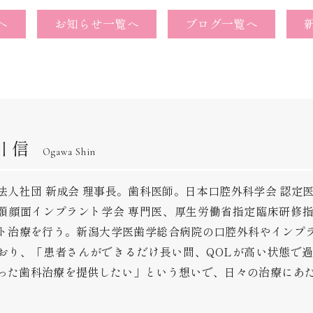
へ
お知らせ一覧へ
ブログ一覧へ
川 信
Ogawa Shin
法人社団 新成会 理事長。歯科医師。日本口腔外科学会 認定
顎顔面インプラント学会 専門医、厚生労働省指定臨床研修
ト治療を行う。新潟大学医歯学総合病院の口腔外科やインプ
おり、「患者さんができるだけ長い間、QOLが高い状態で
った歯科治療を提供したい」という想いで、日々の治療にあ