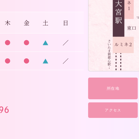
木
金
土
日
●
●
▲
／
●
●
▲
／
所在地
アクセス