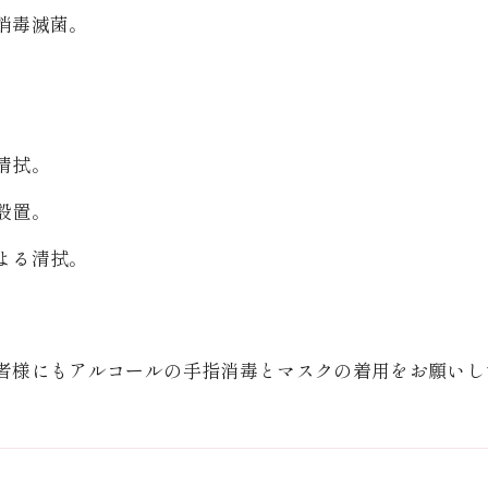
消毒滅菌。
。
清拭。
設置。
よる清拭。
者様にもアルコールの手指消毒とマスクの着用をお願いし