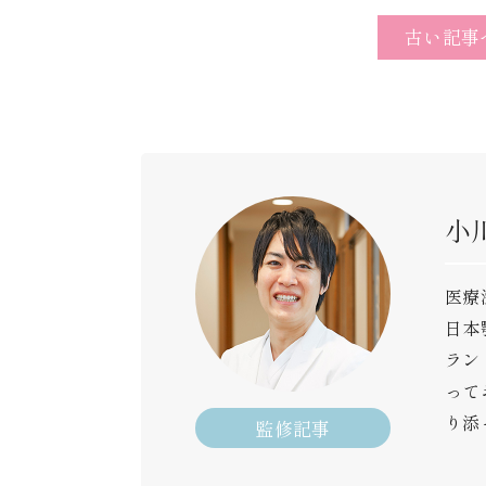
古い記事
小
医療
日本
ラン
って
り添
監修記事